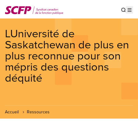
Aller
au
Show s
Op
contenu
principal
LUniversité de
Saskatchewan de plus en
plus reconnue pour son
mépris des questions
déquité
Accueil
Ressources