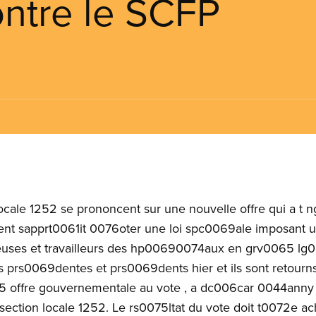
ntre le SCFP
ocale 1252 se prononcent sur une nouvelle offre qui a 
sapprt0061it 0076oter une loi spc0069ale imposant u
lleuses et travailleurs des hp00690074aux en grv0065 lg0
 prs0069dentes et prs0069dents hier et ils sont retou
5 offre gouvernementale au vote , a dc006car 0044anny 
section locale 1252. Le rs0075ltat du vote doit t0072e a