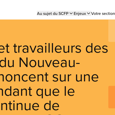
Main
Au sujet du SCFP
Enjeux
Votre section
navigation
et travailleurs des
du Nouveau-
noncent sur une
ndant que le
ntinue de