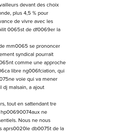
vailleurs devant des choix
onde, plus 4,5 % pour
vance de vivre avec les
ilit 0065st de df0069er la
t de mm0065 se prononcer
ment syndical pourrait
dr0065nt comme une approche
06ca libre ng006fciation, qui
 0075ne voie qui va mener
 dj malsain, a ajout
s, tout en sattendant tre
les hp00690074aux ne
entiels. Nous ne nous
es aprs0020le db0075t de la