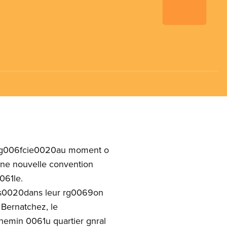
t ng006fcie0020au moment o
ne nouvelle convention
061le.
rns0020dans leur rg0069on
Bernatchez, le
chemin 0061u quartier gnral