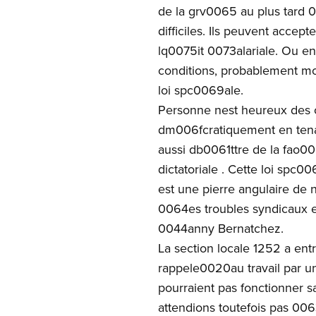
de la grv0065 au plus tard 00
difficiles. Ils peuvent acce
lq0075it 0073alariale. Ou en
conditions, probablement moi
loi spc0069ale.
Personne nest heureux des 
dm006fcratiquement en tena
aussi db0061ttre de la fao
dictatoriale . Cette loi spc
est une pierre angulaire de
0064es troubles syndicaux en
0044anny Bernatchez.
La section locale 1252 a ent
rappele0020au travail par 
pourraient pas fonctionner
attendions toutefois pas 0