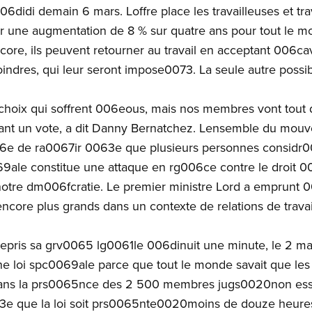
6didi demain 6 mars. Loffre place les travailleuses et tra
pter une augmentation de 8 % sur quatre ans pour tout le m
core, ils peuvent retourner au travail en acceptant 006ca
ndres, qui leur seront impose0073. La seule autre possib
choix qui soffrent 006eous, mais nos membres vont tou
nt un vote, a dit Danny Bernatchez. Lensemble du mouve
006e de ra0067ir 0063e que plusieurs personnes consi
0069ale constitue une attaque en rg006ce contre le droit 0
 notre dm006fcratie. Le premier ministre Lord a emprunt
core plus grands dans un contexte de relations de travail
repris sa grv0065 lg0061le 006dinuit une minute, le 2 mar
une loi spc0069ale parce que tout le monde savait que 
 sans la prs0065nce des 2 500 membres jugs0020non ess
063e que la loi soit prs0065nte0020moins de douze heur