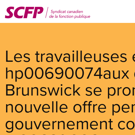
Aller
au
contenu
principal
Les travailleuses 
hp00690074aux 
Brunswick se pro
nouvelle offre pe
gouvernement co