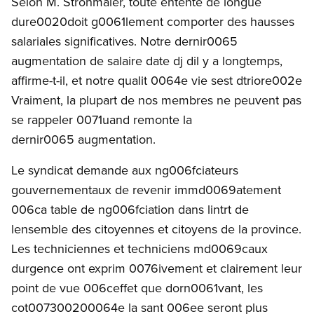
Selon M. Strohmaier, toute entente de longue
dure0020doit g0061lement comporter des hausses
salariales significatives. Notre dernir0065
augmentation de salaire date dj dil y a longtemps,
affirme-t-il, et notre qualit 0064e vie sest dtriore002e
Vraiment, la plupart de nos membres ne peuvent pas
se rappeler 0071uand remonte la
dernir0065 augmentation.
Le syndicat demande aux ng006fciateurs
gouvernementaux de revenir immd0069atement
006ca table de ng006fciation dans lintrt de
lensemble des citoyennes et citoyens de la province.
Les techniciennes et techniciens md0069caux
durgence ont exprim 0076ivement et clairement leur
point de vue 006ceffet que dorn0061vant, les
cot007300200064e la sant 006ee seront plus