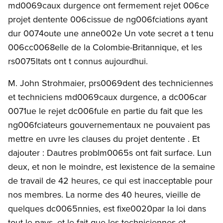
md0069caux durgence ont fermement rejet 006ce
projet dentente 006cissue de ng006fciations ayant
dur 0074oute une anne002e Un vote secret a t tenu
006cc0068elle de la Colombie-Britannique, et les
rs0075ltats ont t connus aujourdhui.
M. John Strohmaier, prs0069dent des techniciennes
et techniciens md0069caux durgence, a dc006car
0071ue le rejet dc006fule en partie du fait que les
ng006fciateurs gouvernementaux ne pouvaient pas
mettre en uvre les clauses du projet dentente . Et
dajouter : Dautres problm0065s ont fait surface. Lun
deux, et non le moindre, est lexistence de la semaine
de travail de 42 heures, ce qui est inacceptable pour
nos membres. La norme des 40 heures, vieille de
quelques dc0065nnies, est fixe0020par la loi dans
tout le pays, et le fait que les techniciennes et