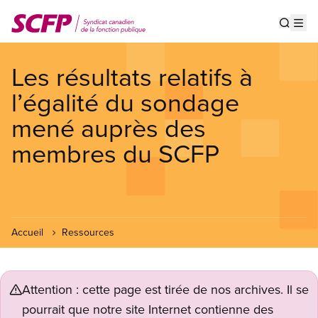
Aller
au
Show s
Op
contenu
principal
Les résultats relatifs à
l’égalité du sondage
mené auprès des
membres du SCFP
Accueil
Ressources
Attention : cette page est tirée de nos archives. Il se
pourrait que notre site Internet contienne des