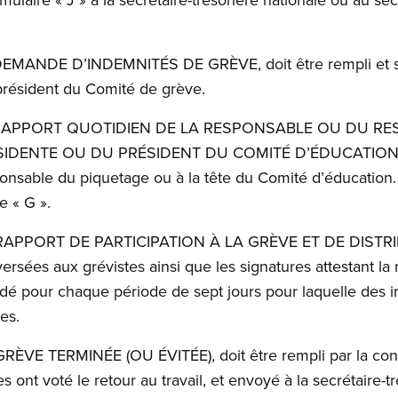
é DEMANDE D’INDEMNITÉS DE GRÈVE, doit être rempli et s
président du Comité de grève.
ulé RAPPORT QUOTIDIEN DE LA RESPONSABLE OU DU R
IDENTE OU DU PRÉSIDENT DU COMITÉ D’ÉDUCATION, do
onsable du piquetage ou à la tête du Comité d’éducation.
e « G ».
é RAPPORT DE PARTICIPATION À LA GRÈVE ET DE DIST
ersées aux grévistes ainsi que les signatures attestant l
ardé pour chaque période de sept jours pour laquelle des 
es.
é GRÈVE TERMINÉE (OU ÉVITÉE), doit être rempli par la cons
ont voté le retour au travail, et envoyé à la secrétaire-t