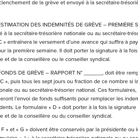
éclenchement de la grève et envoyé à la secrétaire-trésori
lé ESTIMATION DES INDEMNITÉS DE GRÈVE – PREMIÈRE SE
à la secrétaire-trésorière nationale ou au secrétaire-tréso
C » entraînera le versement d’une avance qui suffira à pay
r la première semaine. Il doit porter la signature à la foi
et de la conseillère ou le conseiller syndical.
lé FONDS DE GRÈVE – RAPPORT N° ______, doit être rempli
C », puis tous les sept jours ou fraction de ce nombre si 
tionale ou au secrétaire-trésorier national. Ces formulaires
eront l’envoi de fonds suffisants pour remplacer les ind
ents. Le formulaire « D » doit porter à la fois la signatur
 et de la conseillère ou du conseiller syndical.
 « F » et « G » doivent être conservés par la présidente ou
ulaire « J » à la secrétaire-trésorière nationale ou au secr