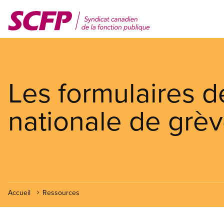
Aller
au
contenu
principal
Les formulaires d
nationale de grè
Accueil
Ressources