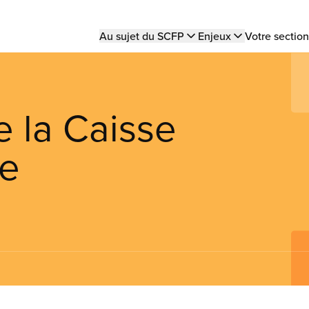
Main
Au sujet du SCFP
Enjeux
Votre section
navigation
e la Caisse
ve