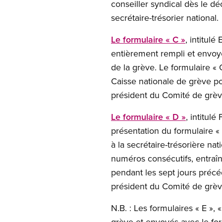
conseiller syndical dès le d
secrétaire-trésorier national.
Le formulaire « C »
, intitu
entièrement rempli et envoyé 
de la grève. Le formulaire « 
Caisse nationale de grève pou
président du Comité de grève 
Le formulaire « D »
, intitu
présentation du formulaire « 
à la secrétaire-trésorière na
numéros consécutifs, entraîn
pendant les sept jours précéd
président du Comité de grève
N.B. : Les formulaires « E »,
grève et envoyés avec le form