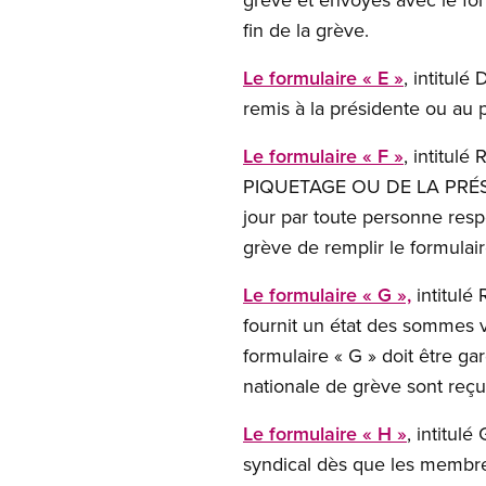
fin de la grève.
Le formulaire « E »
, intitul
remis à la présidente ou au 
Le formulaire « F »
, intit
PIQUETAGE OU DE LA PRÉS
jour par toute personne resp
grève de remplir le formulair
Le formulaire « G »,
intitul
fournit un état des sommes v
formulaire « G » doit être g
nationale de grève sont reçu
Le formulaire « H »
, intitul
syndical dès que les membres 