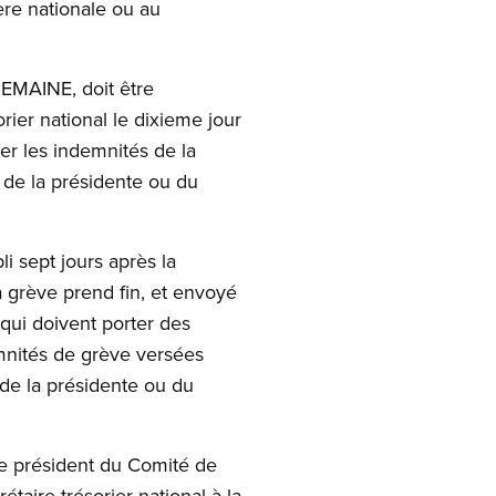
ère nationale ou au
MAINE, doit être
rier national le dixieme jour
er les indemnités de la
s de la présidente ou du
 sept jours après la
la grève prend fin, et envoyé
, qui doivent porter des
emnités de grève versées
e de la présidente ou du
 le président du Comité de
étaire-trésorier national à la