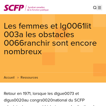
Aller
au
Show s
Op
contenu
principal
Les femmes et lg0061lit
003a les obstacles
0066ranchir sont encore
nombreux
Accueil
Ressources
Retour en 1971, lorsque les dlgue0073 et
dlgus0020au congrs0020national du SCFP