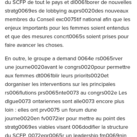
du SCFP de tout le pays et dl0061borer de nouvelles
stratg0069es de lobbying auprs0020des nouveaux
membres du Conseil exc0075tif national afin que les
enjeux importants pour les femmes soient entendus
et que des mesures concrt0065s soient prises pour
faire avancer les choses.
En outre, le groupe a demand 0064e rs0065rver
une journe0020avant le congrs0020pour permettre
aux femmes dt0061blir leurs priorits0020et
dorganiser les interventions sur les principales
rs006flutions prs0065nte0073 au congrs002e Les
dlgue0073 ontariennes sont alle0073 encore plus
loin : elles ont prv0075 un forum dune
journe0020en fv0072ier pour mettre au point des
stratg0069es viables visant 006dodifier la structure
du SCFP, 0072epr0065r un leadership fm0069nin