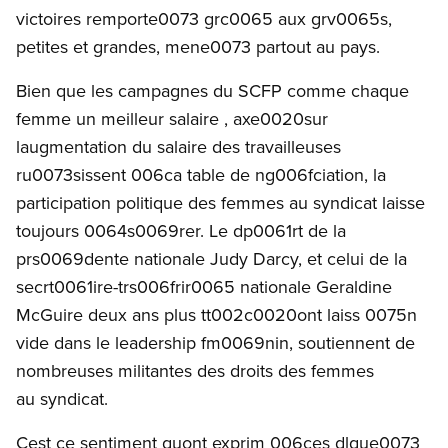
victoires remporte0073 grc0065 aux grv0065s,
petites et grandes, mene0073 partout au pays.
Bien que les campagnes du SCFP comme chaque
femme un meilleur salaire , axe0020sur
laugmentation du salaire des travailleuses
ru0073sissent 006ca table de ng006fciation, la
participation politique des femmes au syndicat laisse
toujours 0064s0069rer. Le dp0061rt de la
prs0069dente nationale Judy Darcy, et celui de la
secrt0061ire-trs006frir0065 nationale Geraldine
McGuire deux ans plus tt002c0020ont laiss 0075n
vide dans le leadership fm0069nin, soutiennent de
nombreuses militantes des droits des femmes
au syndicat.
Cest ce sentiment quont exprim 006ces dlgue0073