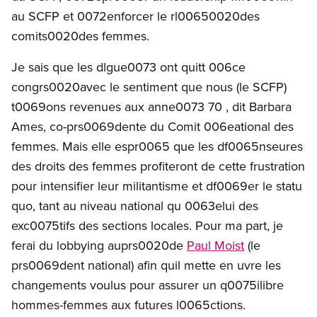
au SCFP et 0072enforcer le rl00650020des
comits0020des femmes.
Je sais que les dlgue0073 ont quitt 006ce
congrs0020avec le sentiment que nous (le SCFP)
t0069ons revenues aux anne0073 70 , dit Barbara
Ames, co-prs0069dente du Comit 006eational des
femmes. Mais elle espr0065 que les df0065nseures
des droits des femmes profiteront de cette frustration
pour intensifier leur militantisme et df0069er le statu
quo, tant au niveau national qu 0063elui des
exc0075tifs des sections locales. Pour ma part, je
ferai du lobbying auprs0020de
Paul Moist
(le
prs0069dent national) afin quil mette en uvre les
changements voulus pour assurer un q0075ilibre
hommes-femmes aux futures l0065ctions.