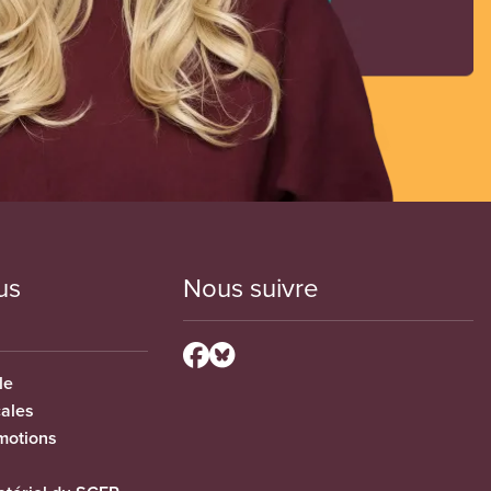
us
Nous suivre
le
cales
motions