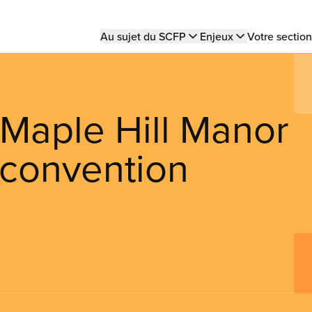
Main
Au sujet du SCFP
Enjeux
Votre section
navigation
Maple Hill Manor
 convention