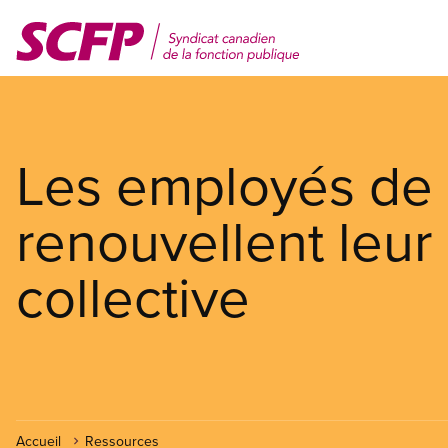
Aller
au
contenu
principal
Les employés de 
renouvellent leur
collective
Accueil
Ressources