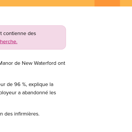
net contienne des
cherche.
l Manor de New Waterford ont
ur de 96 %, explique la
ployeur a abandonné les
 des infirmières.