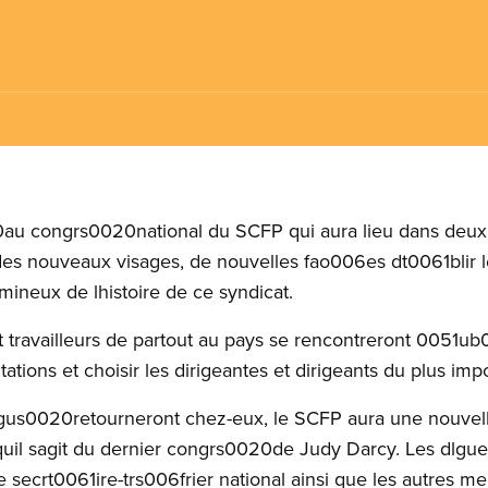
au congrs0020national du SCFP qui aura lieu dans deux 
s nouveaux visages, de nouvelles fao006es dt0061blir le
mineux de lhistoire de ce syndicat.
et travailleurs de partout au pays se rencontreront 0051
ations et choisir les dirigeantes et dirigeants du plus im
lgus0020retourneront chez-eux, le SCFP aura une nouve
uil sagit du dernier congrs0020de Judy Darcy. Les dlgu
le secrt0061ire-trs006frier national ainsi que les autres 