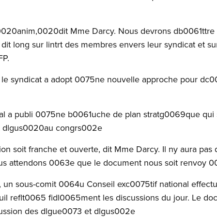
s0020anim,0020dit Mme Darcy. Nous devrons db0061ttre
 dit long sur lintrt des membres envers leur syndicat et s
FP.
 le syndicat a adopt 0075ne nouvelle approche pour dc
.
nal a publi 0075ne b0061uche de plan stratg0069que qui
et dlgus0020au congrs002e
on soit franche et ouverte, dit Mme Darcy. Il ny aura pas
us attendons 0063e que le document nous soit renvoy 00
n sous-comit 0064u Conseil exc0075tif national effect
il reflt0065 fidl0065ment les discussions du jour. Le doc
ussion des dlgue0073 et dlgus002e