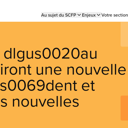
Main
Au sujet du SCFP
Enjeux
Votre section
navigation
t dlgus0020au
ront une nouvelle
rs0069dent et
s nouvelles