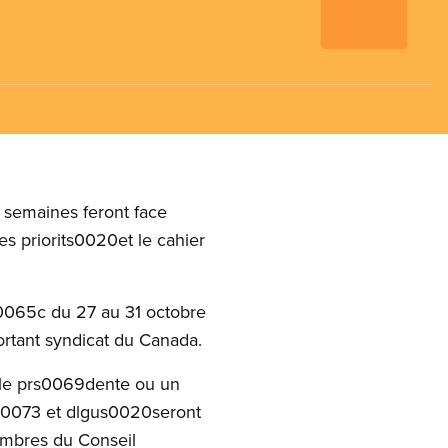
semaines feront face
s priorits0020et le cahier
ub0065c du 27 au 31 octobre
portant syndicat du Canada.
lle prs0069dente ou un
e0073 et dlgus0020seront
membres du Conseil