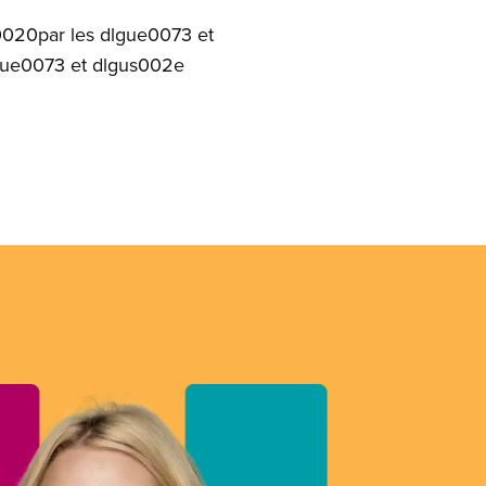
e0020par les dlgue0073 et
lgue0073 et dlgus002e