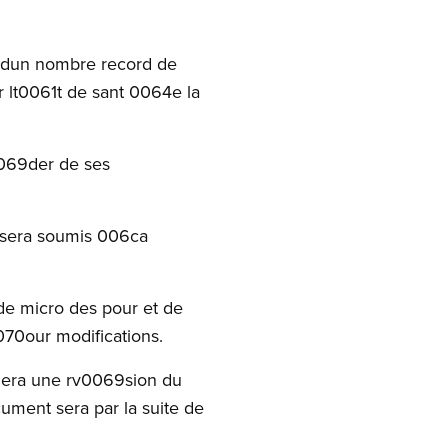
 dun nombre record de
ur lt0061t de sant 0064e la
0069der de ses
 sera soumis 006ca
 de micro des pour et de
70our modifications.
uera une rv0069sion du
ument sera par la suite de