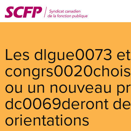
Aller
au
contenu
principal
Les dlgue0073 e
congrs0020choisi
ou un nouveau p
dc0069deront de
orientations