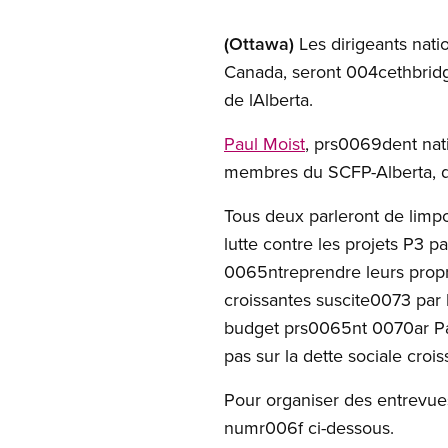
(Ottawa)
Les dirigeants nati
Canada, seront 004cethbridg
de lAlberta.
Paul Moist
, prs0069dent nat
membres du SCFP-Alberta, d
Tous deux parleront de limp
lutte contre les projets P
0065ntreprendre leurs propre
croissantes suscite0073 par l
budget prs0065nt 0070ar Paul
pas sur la dette sociale croi
Pour organiser des entrevue
numr006f ci-dessous.