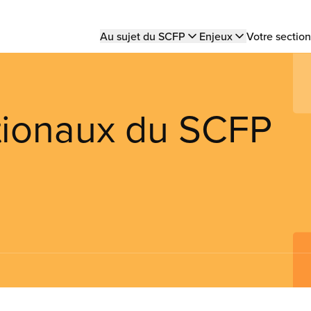
Main
Au sujet du SCFP
Enjeux
Votre section
navigation
ationaux du SCFP