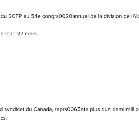
x du SCFP au 54e congrs0020annuel de la division de lAl
manche 27 mars
and syndicat du Canada, reprs0065nte plus dun demi-mil
cs.