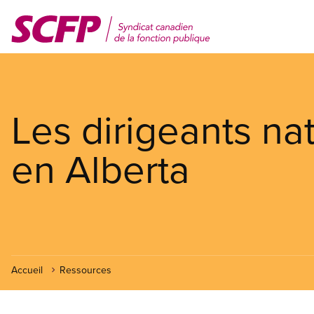
Aller
au
contenu
principal
Les dirigeants n
en Alberta
Accueil
Ressources