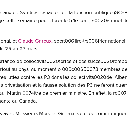
onaux du Syndicat canadien de la fonction publique (SCFP)
e cette semaine pour clbrer le 54e congrs0020annuel de
ional, et
Claude Gnreux
, secrt0061ire-trs006frier nationa
u 25 au 27 mars.
ortance de collectivits0020fortes et des succs0020remp
3 partout au pays, au moment o 006c00650073 membres de
s luttes contre les P3 dans les collectivits0020de lAlber
a privatisation et la fausse solution des P3 ne feront que
 Martin 0074itre de premier ministre. En effet, la rd0075c
ssante au Canada.
s avec Messieurs Moist et Gnreux, veuillez communiquer