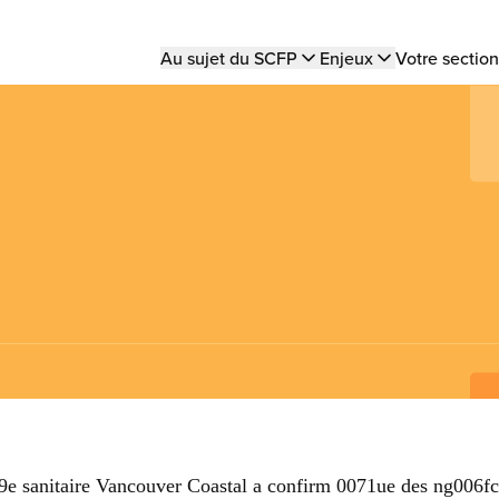
Main
Au sujet du SCFP
Enjeux
Votre section
navigation
9e sanitaire Vancouver Coastal a confirm 0071ue des ng006fci