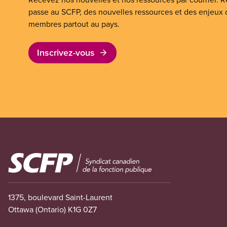
passe au SCFP, des nouvelles ressources et des enjeux
membres partout au pays.
Inscrivez-vous
Image
1375, boulevard Saint-Laurent
Ottawa (Ontario) K1G 0Z7