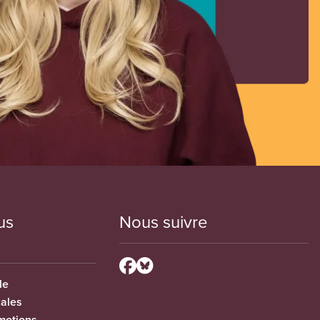
us
Nous suivre
le
cales
motions