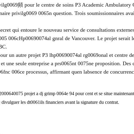
ivilg0069頻 pour le centre de soins P3 Academic Ambulatory 
aire privilg0069 0065n question. Trois soumissionnaires avai
secret qui entoure le nouveau service de consultations externes
005 006cHp00690074al gnral de Vancouver. Le projet serait l
 BC.
our un autre projet P3 lhp00690074al rg0069onal et centre de
t une seule entreprise a prs0065nt 0075ne proposition. Des c
006fnc 006ce processus, affirmant quen labsence de concurrence
000640075 projet a dj grimp 0064e 94 pour cent et se situe maintenant 
divulguer les dt0061ils financiers avant la signature du contrat.