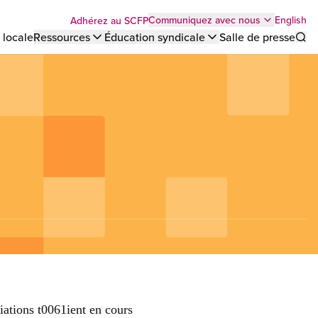
Top
English
Communiquez avec nous
Adhérez au SCFP
 locale
Ressources
Éducation syndicale
Salle de presse
Sho
bar
menu
ations t0061ient en cours