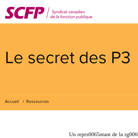
Aller
au
contenu
principal
Le secret des P3
Accueil
Ressources
Un reprs0065ntant de la rg006