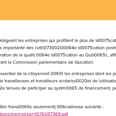
igeant les entreprises qui profitent le plus de ld0075cati
s importante des cot007300200064e ld0075cation postse
ion de la qualit 0064e ld0075cation au Qub0065c, aff
t la Commission parlementaire de lducation.
sentiel de la citoyennet 0065t les entreprises dont les 
travailleuses et travailleurs scolariss0020et de lutilisat
72e tenues de participer au systm0065 de financement, pe
8en frana0069s seulement) 006cadresse suivante :
cations/memoires/n1076097369.pdf