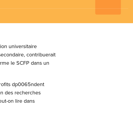
on universitaire
condaire, contribuerait
irme le SCFP dans un
profits dp0065ndent
ion des recherches
ut-on lire dans