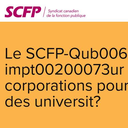
Aller
au
contenu
principal
Le SCFP-Qub006
impt00200073ur 
corporations pour
des universit?