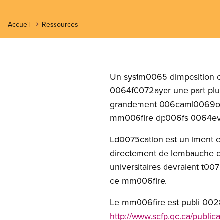
Accueil
Ressources
Un systm0065 dimposition obl
0064f0072ayer une part plu
grandement 006caml0069orat
mm006fire dp006fs 0064evan
Ld0075cation est un lment es
directement de lembauche de 
universitaires devraient t00
ce mm006fire.
Le mm006fire est publi 002
http://www.scfp.qc.ca/publi