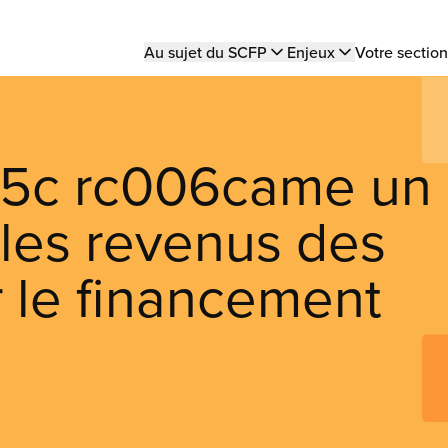
Main
Au sujet du SCFP
Enjeux
Votre section
navigation
5c rc006came un
les revenus des
 le financement