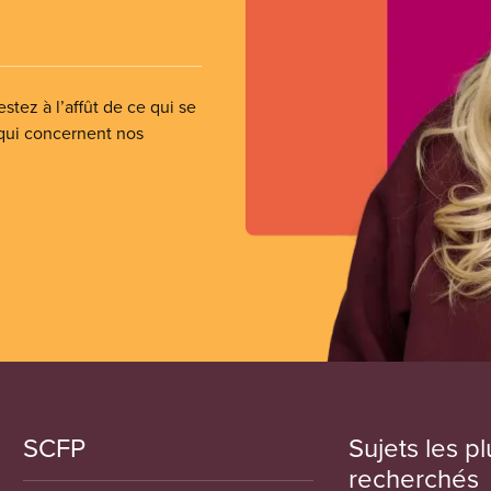
stez à l’affût de ce qui se
 qui concernent nos
SCFP
Sujets les pl
recherchés