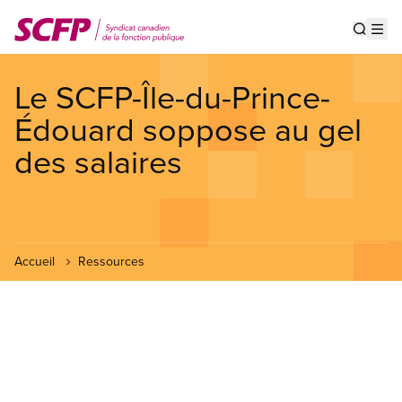
Aller
au
Show s
Op
contenu
principal
Le SCFP-Île-du-Prince-
Édouard soppose au gel
des salaires
Accueil
Ressources