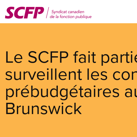
Aller
au
contenu
principal
Le SCFP fait part
surveillent les co
prébudgétaires 
Brunswick