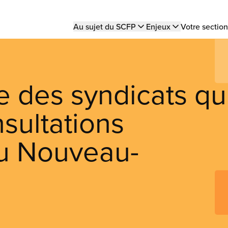
Main
Au sujet du SCFP
Enjeux
Votre section
navigation
ie des syndicats qu
nsultations
au Nouveau-