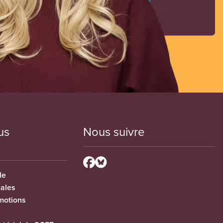
us
Nous suivre
le
cales
motions