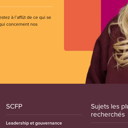
stez à l’affût de ce qui se
 qui concernent nos
SCFP
Sujets les pl
recherchés
Leadership et gouvernance