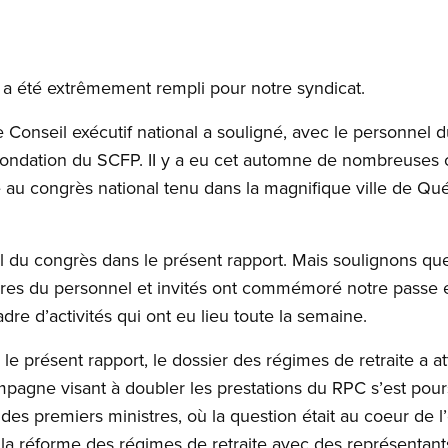
 a été extrêmement rempli pour notre syndicat.
Conseil exécutif national a souligné, avec le personnel d
fondation du SCFP. II y a eu cet automne de nombreuses 
é au congrès national tenu dans la magnifique ville de Qu
l du congrès dans le présent rapport. Mais soulignons qu
es du personnel et invités ont commémoré notre passe et
adre d’activités qui ont eu lieu toute la semaine.
le présent rapport, le dossier des régimes de retraite a at
mpagne visant à doubler les prestations du RPC s’est pour
des premiers ministres, où la question était au coeur de l
a réforme des régimes de retraite avec des représentants