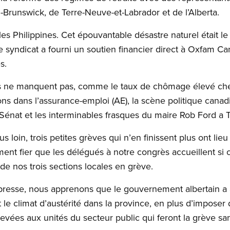
Brunswick, de Terre-Neuve-et-Labrador et de l’Alberta.
es Philippines. Cet épouvantable désastre naturel était l
e syndicat a fourni un soutien financier direct à Oxfam 
s.
és ne manquent pas, comme le taux de chômage élevé chez 
s dans l’assurance-emploi (AE), la​ scène politique cana
énat et les interminables frasques du maire Rob Ford a T
loin, trois petites grèves qui n’en finissent plus ont lie
ment fier que les délégués à notre congrès accueillent si
e nos trois sections locales en grève.
esse, nous apprenons que le gouvernement albertain a a
 le climat d’austérité dans la province, en plus d’impose
evées aux unités du secteur public qui feront la grève sans