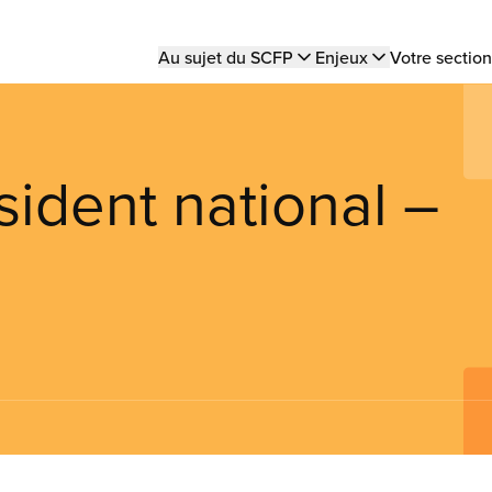
Main
Au sujet du SCFP
Enjeux
Votre section
navigation
sident national –