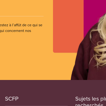
stez à l’affût de ce qui se
 qui concernent nos
SCFP
Sujets les pl
recherchés