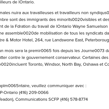
illeurs de lOntario.
ales nuira aux travailleuses et travailleurs non syndiq
ombre sont des immigrants des minorits0020visibles et de
nt de la Fdration du travail de lOntario Wayne Samuelso
e assemble0020de mobilisation de tous les syndicats dan
tre
&
Motor Hotel, 264, rue Landswone East, Peterborough
n mois sera la premir0065 fois depuis les Journe0073 da
 lutter contre le gouvernement conservateur. Certaines d
0020incluent Toronto, Windsor, North Bay, Oshawa et Co
pplm0065ntaire, veuillez communiquer avec :
P-Ontario (416) 209-0066
Yeadon)
, Communications SCFP (416) 578-8774