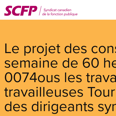
Aller
au
contenu
principal
Le projet des con
semaine de 60 he
0074ous les travai
travailleuses To
des dirigeants sy