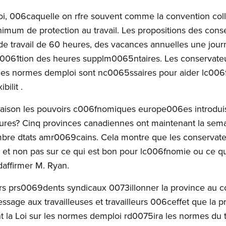
oi, 006caquelle on rfre souvent comme la convention coll
mum de protection au travail. Les propositions des cons
de travail de 60 heures, des vacances annuelles une jou
0061tion des heures supplm0065ntaires. Les conservate
 les normes demploi sont nc0065ssaires pour aider lc006
bilit .
e raison les pouvoirs c006fnomiques europe006es introdui
eures? Cinq provinces canadiennes ont maintenant la sema
bre dtats amr0069cains. Cela montre que les conservat
et non pas sur ce qui est bon pour lc006fnomie ou ce qu
 daffirmer M. Ryan.
urs prs0069dents syndicaux 0073illonner la province au 
ssage aux travailleuses et travailleurs 006ceffet que la
t la Loi sur les normes demploi rd0075ira les normes du t