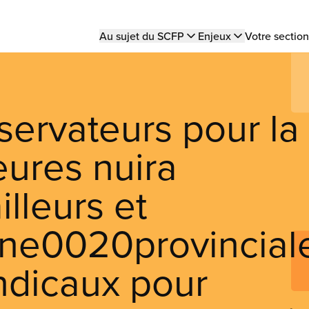
Main
Au sujet du SCFP
Enjeux
Votre section
navigation
servateurs pour la
ures nuira
lleurs et
urne0020provincial
ndicaux pour