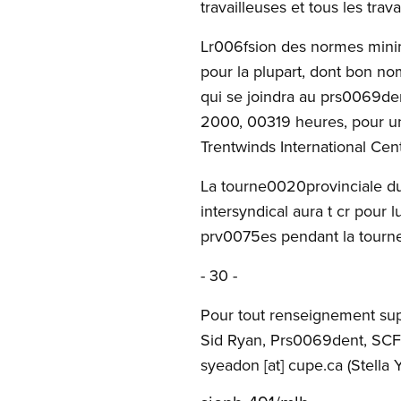
travailleuses et tous les trava
Lr006fsion des normes minim
pour la plupart, dont bon n
qui se joindra au prs0069de
2000, 00319 heures, pour un
Trentwinds International Cen
La tourne0020provinciale du
intersyndical aura t cr pour
prv0075es pendant la tourne
- 30 -
Pour tout renseignement su
Sid Ryan, Prs0069dent, SCF
syeadon
[at]
cupe.ca
(Stella 