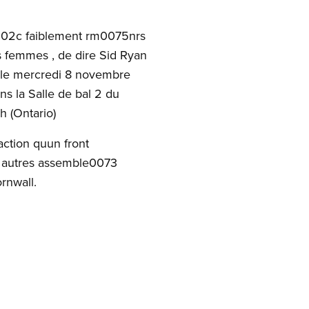
us002c faiblement rm0075nrs
s femmes , de dire Sid Ryan
n le mercredi 8 novembre
s la Salle de bal 2 du
 (Ontario)
ction quun front
es autres assemble0073
rnwall.