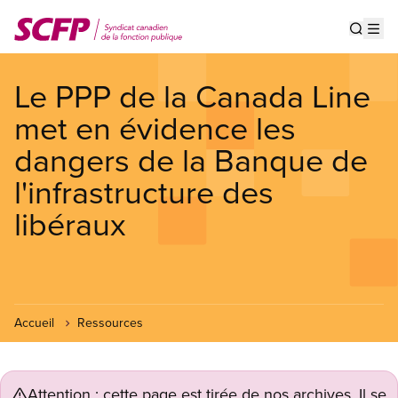
Aller
au
Show s
Op
contenu
principal
Le PPP de la Canada Line
met en évidence les
dangers de la Banque de
l'infrastructure des
libéraux
Accueil
Ressources
Attention : cette page est tirée de nos archives. Il se