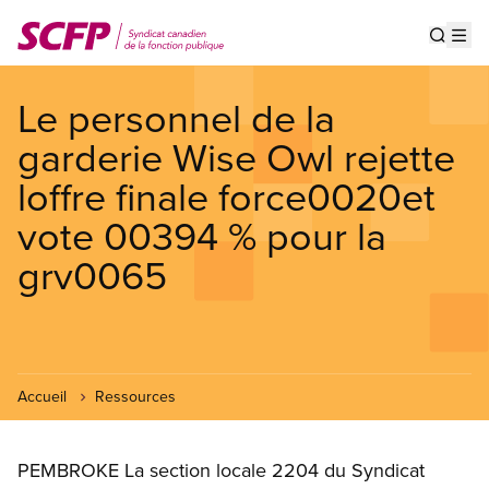
Aller
au
Show s
Op
contenu
principal
Le personnel de la
garderie Wise Owl rejette
loffre finale force0020et
vote 00394 % pour la
grv0065
Accueil
Ressources
PEMBROKE La section locale 2204 du Syndicat