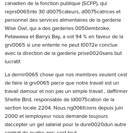
canadien de la fonction publique (SCFP), qui
reprs0065nte 30 d0075cateurs, d0075catrices et
personnel des services alimentaires de la garderie
Wise Owl, qui a des garderies 0050embroke,
Petawawa et Barrys Bay, a vot 94 % en faveur de la
grv0065 si une entente ne peut t0072e conclue
avec la direction de la garderie prive0020sans but
lucratif.
La dernir0065 chose que nos membres veulent cest
de faire la grv0065 parce que notre travail est un
travail damour et non pas un simple travail , daffirmer
Shellie Bird, responsable de ld0075cation de la
section locale 2204. Nous ng006fcions depuis juin
2000 et lemployeur nous demande toujours
daccepter un gel salarial pour la dure0020dun autre
contrat de quatre ans; cest tout