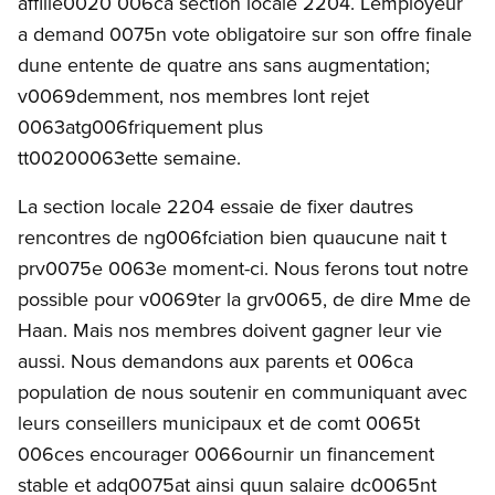
affilie0020 006ca section locale 2204. Lemployeur
a demand 0075n vote obligatoire sur son offre finale
dune entente de quatre ans sans augmentation;
v0069demment, nos membres lont rejet
0063atg006friquement plus
tt00200063ette semaine.
La section locale 2204 essaie de fixer dautres
rencontres de ng006fciation bien quaucune nait t
prv0075e 0063e moment-ci. Nous ferons tout notre
possible pour v0069ter la grv0065, de dire Mme de
Haan. Mais nos membres doivent gagner leur vie
aussi. Nous demandons aux parents et 006ca
population de nous soutenir en communiquant avec
leurs conseillers municipaux et de comt 0065t
006ces encourager 0066ournir un financement
stable et adq0075at ainsi quun salaire dc0065nt