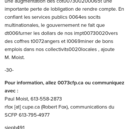
une augmentation des cot007300200065t une
importante perte de lobligation de rendre compte. En
confiant les services publics 0064es socits
multinationales, le gouvernement ne fait que
dt006furner les dollars de nos impt00730020vers
des coffres t0072angers et l0069miner de bons
emplois dans nos collectivits0020locales , ajoute
M. Moist.
-30-
Pour information, allez 0073cfp.ca ou communiquez
avec :
Paul Moist, 613-558-2873
rfox
[at]
cupe.ca
(Robert Fox)
, communications du
SCFP 613-795-4977
siepb491