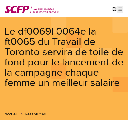
Aller
au
Show s
Op
contenu
principal
Le df0069l 0064e la
ft0065 du Travail de
Toronto servira de toile de
fond pour le lancement de
la campagne chaque
femme un meilleur salaire
Accueil
Ressources