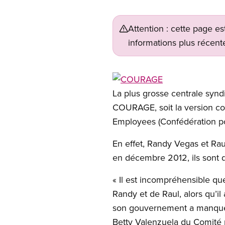
Attention : cette page es
informations plus récente
Open image in modal
La plus grosse centrale synd
COURAGE, soit la version c
Employees (Confédération po
En effet, Randy Vegas et Ra
en décembre 2012, ils sont dé
« Il est incompréhensible que 
Randy et de Raul, alors qu’il
son gouvernement a manqué l
Betty Valenzuela du Comité p