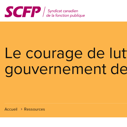
Aller
au
contenu
principal
Le courage de lut
gouvernement des
Accueil
Ressources