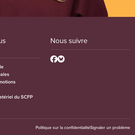
us
Nous suivre
le
cales
motions
tériel du SCFP
Politique sur la confidentialité
Signaler un problème