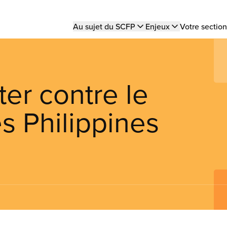
Main
Au sujet du SCFP
Enjeux
Votre section
navigation
ter contre le
 Philippines