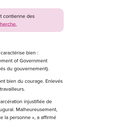
net contienne des
cherche.
caractérise bien :
ncement of Government
yés du gouvernement).
ont bien du courage. Enlevés
ravailleurs.
arcération injustifiée de
inaugural. Malheureusement,
 la personne », a affirmé