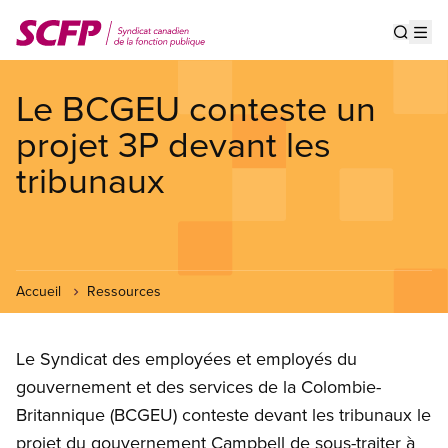
Aller
au
Show s
Op
contenu
principal
Le BCGEU conteste un
projet 3P devant les
tribunaux
Accueil
Ressources
Le Syndicat des employées et employés du
gouvernement et des services de la Colombie-
Britannique (BCGEU) conteste devant les tribunaux le
projet du gouvernement Campbell de sous-traiter à