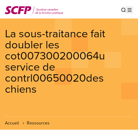
Aller
au
Show s
Op
contenu
principal
La sous-traitance fait
doubler les
cot007300200064u
service de
contrl00650020des
chiens
Accueil
Ressources