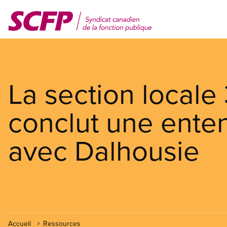
Aller
au
contenu
principal
La section local
conclut une enten
avec Dalhousie
Accueil
Ressources