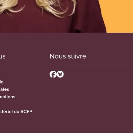
us
Nous suivre
le
cales
motions
tériel du SCFP