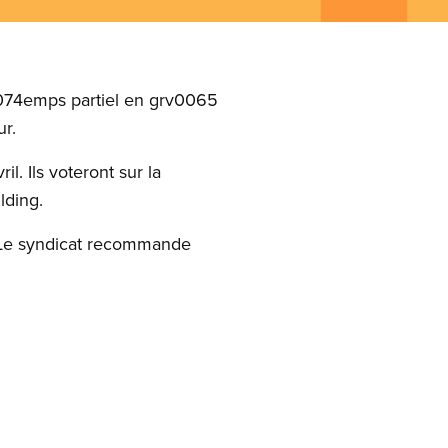
0074emps partiel en grv0065
r.
. Ils voteront sur la
lding.
. Le syndicat recommande