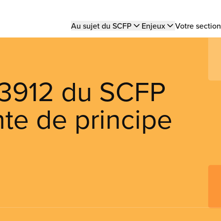
Main
Au sujet du SCFP
Enjeux
Votre section
navigation
e 3912 du SCFP
te de principe