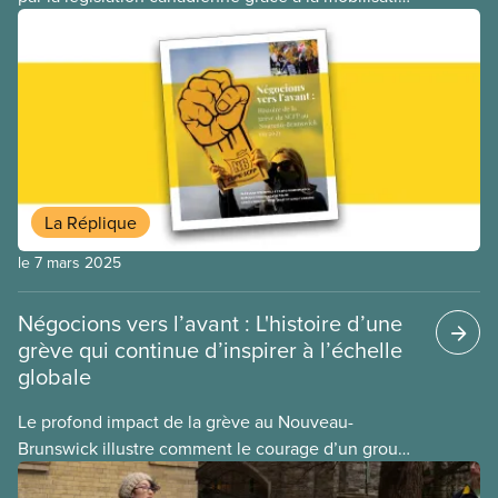
des travailleuses et travailleurs, les gouvernements
cherchent des façons de limiter notre droit de
grève. Pendant des décennies, les gouvernements
fédéraux et provinciaux ont adopté des lois de
retour au travail pour mettre un terme aux grèves.
Mais depuis quelques mois, le gouvernement
fédéral privilégie une approche encore moins
démocratique : le recours à l’article 107 du Code
La Réplique
canadien du travail.
le 7 mars 2025
Négocions vers l’avant : L'histoire d’une
grève qui continue d’inspirer à l’échelle
globale
Le profond impact de la grève au Nouveau-
Brunswick illustre comment le courage d’un groupe
de travailleuses et travailleurs peut en inspirer