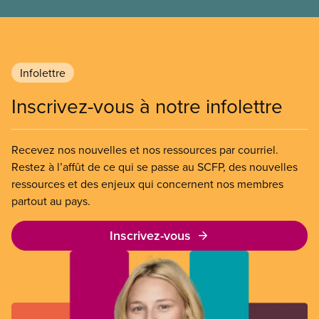
travail et d’apprentissage dans les écoles
ontariennes. Leurs propositions sont raisonnables,
nécessaires et abordables ; elles garantiraient des
gains réels, autant pour le personnel que pour les
Infolettre
élèves. Laura Walton est fin prête pour ce combat.
Aide-éducatrice et présidente du CSCSO, elle nous
Inscrivez-vous à notre infolettre
parle de ce qui l’a attirée vers le mouvement
syndical, de l’impact d’une décennie de coupures
dans les salaires et de l’avenir du secteur pour les
Recevez nos nouvelles et nos ressources par courriel.
jeunes travailleurs et travailleuses.
Restez à l’affût de ce qui se passe au SCFP, des nouvelles
ressources et des enjeux qui concernent nos membres
partout au pays.
Inscrivez-vous