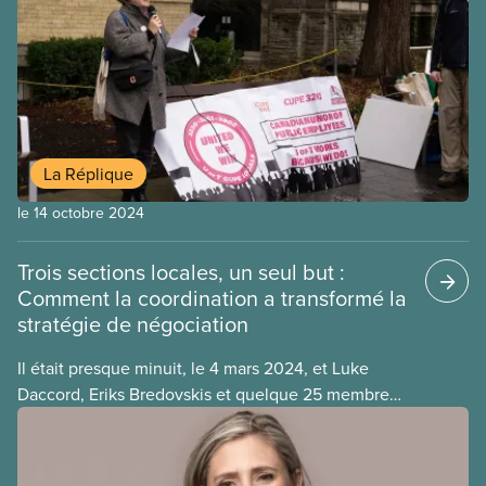
d’autres. Les projections internationales continuent
de partager l’histoire des membres du SCFP avec
un public plus large et de s’appuyer sur la force de
notre solidarité pour nourrir les mouvements de
défense des droits des travailleuses et travailleurs
du monde entier.
La Réplique
le 14 octobre 2024
Trois sections locales, un seul but :
Comment la coordination a transformé la
stratégie de négociation
Il était presque minuit, le 4 mars 2024, et Luke
Daccord, Eriks Bredovskis et quelque 25 membres
de leurs comités de négociation étaient prêts à
déclencher une grève. Les présidents du SCFP
3261 et du SCFP 3902, ainsi que leurs équipes,