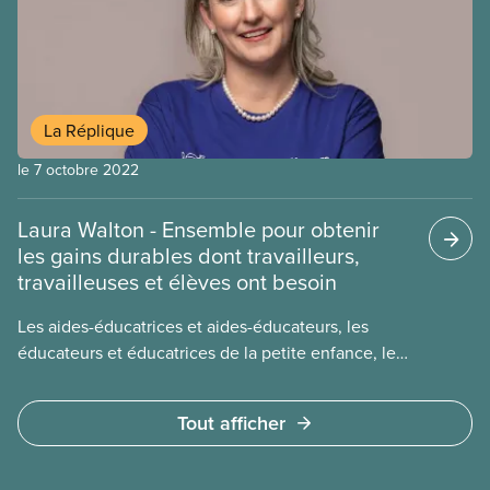
étaient calmes face au potentiel arrêt de travail de
plus de 8 000 travailleuses et travailleurs. À
quelques minutes près, ils ont reçu la réponse de
l’Université de Toronto : leur proposition était
acceptée telle quelle.
La Réplique
le 7 octobre 2022
Laura Walton - Ensemble pour obtenir
les gains durables dont travailleurs,
travailleuses et élèves ont besoin
Les aides-éducatrices et aides-éducateurs, les
éducateurs et éducatrices de la petite enfance, les
concierges, le personnel d’entretien, les
secrétaires, les professeur(e)s de musique et de
Tout afficher
langues — tous membres du Conseil des syndicats
des conseils scolaires de l’Ontario (CSCSO-SCFP)
— se battent pour améliorer les conditions de