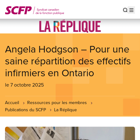
Aller
au
Show s
Op
contenu
principal
Angela Hodgson – Pour une
saine répartition des effectifs
infirmiers en Ontario
le 7 octobre 2025
Accueil
Ressources pour les membres
Publications du SCFP
La Réplique
Image