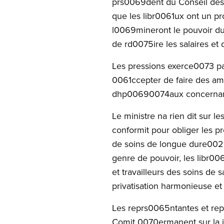
prs0069dent du Conseil des 
que les libr0061ux ont un 
l0069mineront le pouvoir du
de rd0075ire les salaires e
Les pressions exerce0073 pa
0061ccepter de faire des am
dhp00690074aux concernant l
Le ministre na rien dit sur le
conformit pour obliger les 
de soins de longue dure0029
genre de pouvoir, les libr00
et travailleurs des soins d
privatisation harmonieuse et
Les reprs0065ntantes et rep
Comit 0070ermanent sur la ju