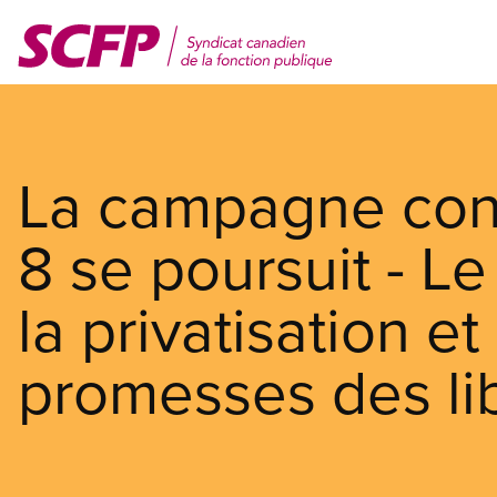
Aller
au
contenu
principal
La campagne contr
8 se poursuit - L
la privatisation e
promesses des li