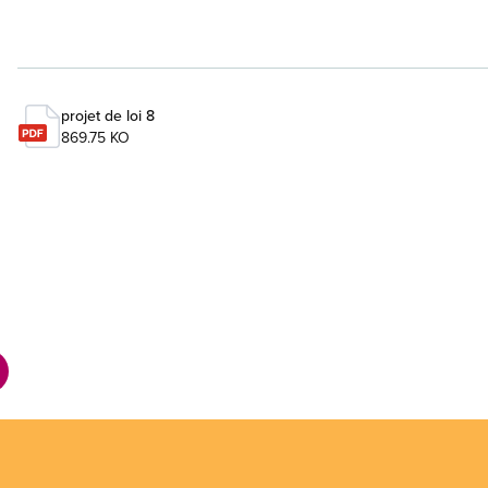
projet de loi 8
869.75 KO