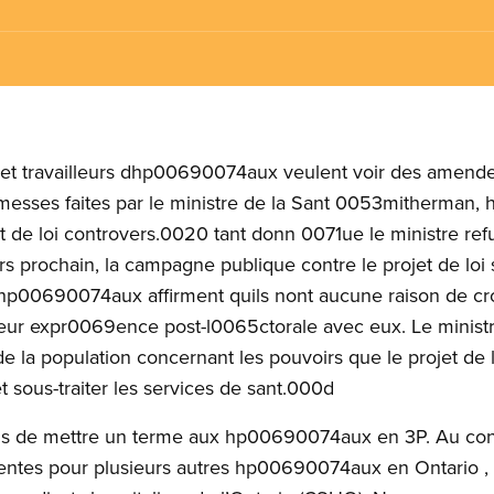
s et travailleurs dhp00690074aux veulent voir des amend
omesses faites par le ministre de la Sant 0053mitherman,
t de loi controvers.0020 tant donn 0071ue le ministre ref
 prochain, la campagne publique contre le projet de loi 
s dhp00690074aux affirment quils nont aucune raison de c
leur expr0069ence post-l0065ctorale avec eux. Le minis
de la population concernant les pouvoirs que le projet d
et sous-traiter les services de sant.000d
is de mettre un terme aux hp00690074aux en 3P. Au cont
tentes pour plusieurs autres hp00690074aux en Ontario , 