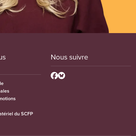
us
Nous suivre
le
cales
motions
tériel du SCFP