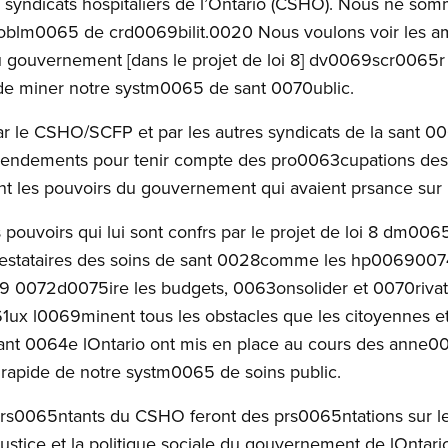
syndicats hospitaliers de l’Ontario (CSHO). Nous ne som
problm0065 de crd0069bilit.0020 Nous voulons voir les 
 gouvernement [dans le projet de loi 8] dv0069scr0065r l
t de miner notre systm0065 de sant 0070ublic.
r le CSHO/SCFP et par les autres syndicats de la sant 00
endements pour tenir compte des pro0063cupations des tra
es pouvoirs du gouvernement qui avaient prsance sur le
s pouvoirs qui lui sont confrs par le projet de loi 8 dm0065
prestataires des soins de sant 0028comme les hp0069007
 0072d0075ire les budgets, 0063onsolider et 0070rivati
61ux l0069minent tous les obstacles que les citoyennes et 
e sant 0064e lOntario ont mis en place au cours des ann
 rapide de notre systm0065 de soins public.
rs0065ntants du CSHO feront des prs0065ntations sur le p
stice et la politique sociale du gouvernement de lOntario