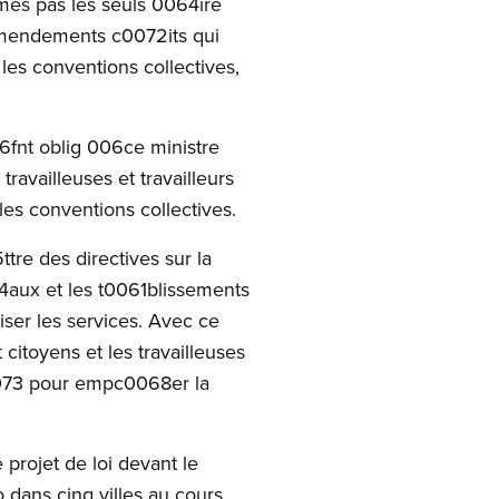
mes pas les seuls 0064ire
amendements c0072its qui
es conventions collectives,
6fnt oblig 006ce ministre
vailleuses et travailleurs
s conventions collectives.
ttre des directives sur la
4aux et les t0061blissements
ser les services. Avec ce
citoyens et les travailleuses
e0073 pour empc0068er la
rojet de loi devant le
 dans cinq villes au cours