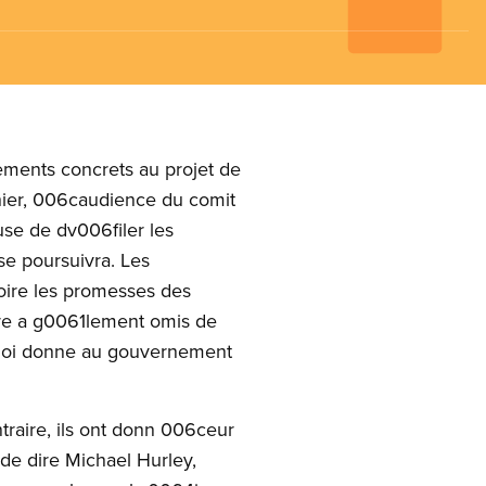
ements concrets au projet de
 hier, 006caudience du comit
use de dv006filer les
se poursuivra. Les
roire les promesses des
tre a g0061lement omis de
e loi donne au gouvernement
raire, ils ont donn 006ceur
de dire Michael Hurley,