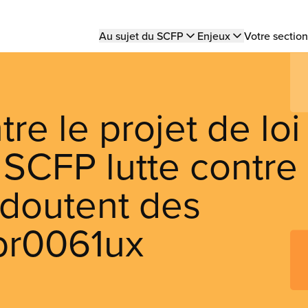
Main
Au sujet du SCFP
Enjeux
Votre section
navigation
e le projet de loi
e SCFP lutte contre
t doutent des
br0061ux