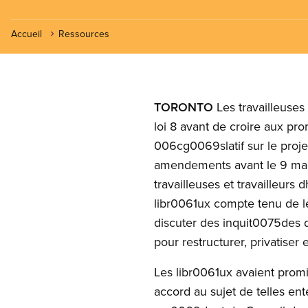
Accueil
Ressources
TORONTO
Les travailleuse
loi 8 avant de croire aux pr
006cg0069slatif sur le proje
amendements avant le 9 mars
travailleuses et travailleur
libr0061ux compte tenu de 
discuter des inquit0075des 
pour restructurer, privatiser 
Les libr0061ux avaient prom
accord au sujet de telles en