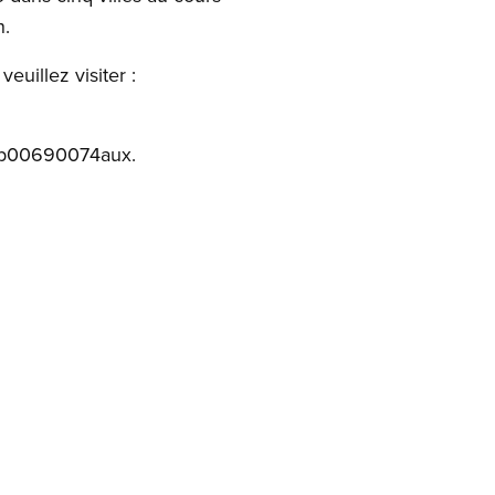
n.
uillez visiter :
 hp00690074aux.