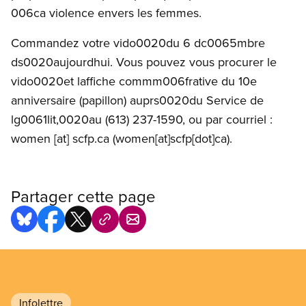
006ca violence envers les femmes.
Commandez votre vido0020du 6 dc0065mbre
ds0020aujourdhui. Vous pouvez vous procurer le
vido0020et laffiche commm006frative du 10e
anniversaire (papillon) auprs0020du Service de
lg0061lit,0020au (613) 237-1590, ou par courriel :
women
[at]
scfp.ca
(women[at]scfp[dot]ca)
.
Partager cette page
Infolettre