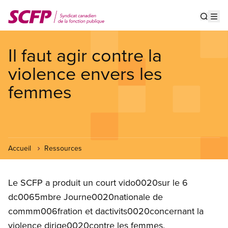
Aller
au
Show s
Op
contenu
principal
Il faut agir contre la
violence envers les
femmes
Accueil
Ressources
Le SCFP a produit un court vido0020sur le 6
dc0065mbre Journe0020nationale de
commm006fration et dactivits0020concernant la
violence dirige0020contre les femmes.