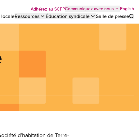
Top
English
Communiquez avec nous
Adhérez au SCFP
 locale
Ressources
Éducation syndicale
Salle de presse
Sho
bar
menu
e
Société d’habitation de Terre-