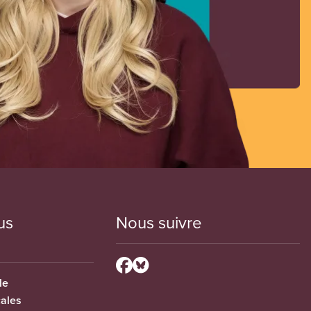
us
Nous suivre
le
cales