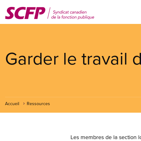
Aller
au
contenu
principal
Garder le travail 
Accueil
Ressources
Les membres de la section loc