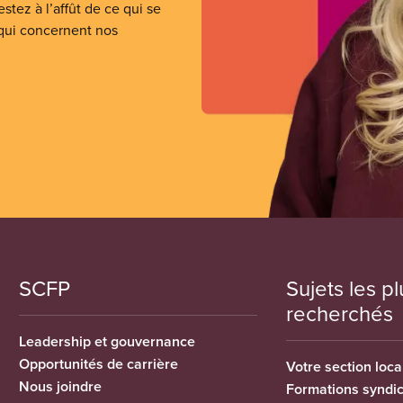
stez à l’affût de ce qui se
 qui concernent nos
SCFP
Sujets les pl
recherchés
Leadership et gouvernance
Opportunités de carrière
Votre section loca
Nous joindre
Formations syndi