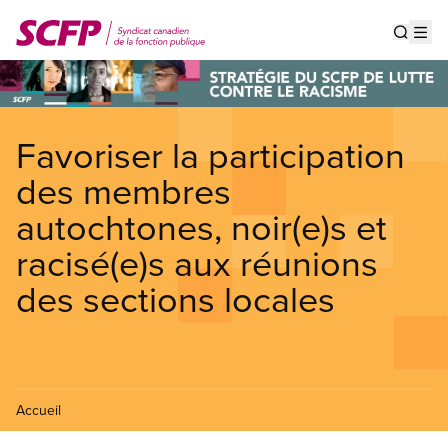
Aller
au
Show s
Op
contenu
principal
Favoriser la participation
des membres
autochtones, noir(e)s et
racisé(e)s aux réunions
des sections locales
Accueil