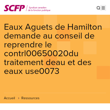
Aller
au
Show s
Op
contenu
principal
Eaux Aguets de Hamilton
demande au conseil de
reprendre le
contrl00650020du
traitement deau et des
eaux use0073
Accueil
Ressources