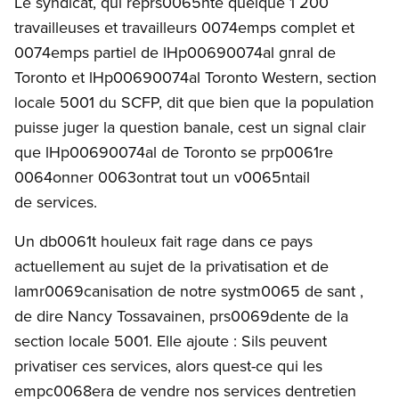
Le syndicat, qui reprs0065nte quelque 1 200
travailleuses et travailleurs 0074emps complet et
0074emps partiel de lHp00690074al gnral de
Toronto et lHp00690074al Toronto Western, section
locale 5001 du SCFP, dit que bien que la population
puisse juger la question banale, cest un signal clair
que lHp00690074al de Toronto se prp0061re
0064onner 0063ontrat tout un v0065ntail
de services.
Un db0061t houleux fait rage dans ce pays
actuellement au sujet de la privatisation et de
lamr0069canisation de notre systm0065 de sant ,
de dire Nancy Tossavainen, prs0069dente de la
section locale 5001. Elle ajoute : Sils peuvent
privatiser ces services, alors quest-ce qui les
empc0068era de vendre nos services dentretien