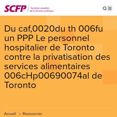
Aller
au
Show s
Op
contenu
principal
Du caf,0020du th 006fu
un PPP Le personnel
hospitalier de Toronto
contre la privatisation des
services alimentaires
006cHp00690074al de
Toronto
Accueil
Ressources