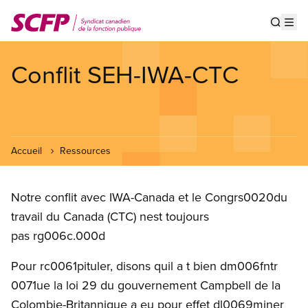
Aller
au
Show s
Op
contenu
principal
Conflit SEH-IWA-CTC
Accueil
Ressources
Notre conflit avec IWA-Canada et le Congrs0020du
travail du Canada (CTC) nest toujours
pas rg006c.000d
Pour rc0061pituler, disons quil a t bien dm006fntr
0071ue la loi 29 du gouvernement Campbell de la
Colombie-Britannique a eu pour effet dl0069miner