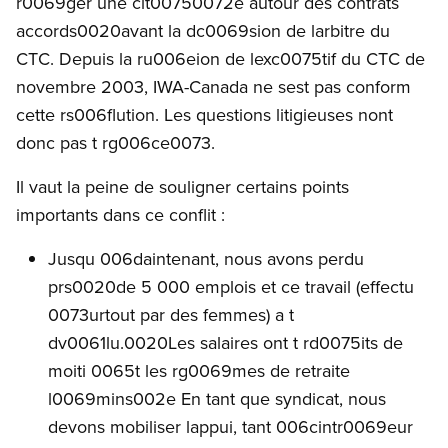
r0069ger une clt00750072e autour des contrats
accords0020avant la dc0069sion de larbitre du
CTC. Depuis la ru006eion de lexc0075tif du CTC de
novembre 2003, IWA-Canada ne sest pas conform
cette rs006flution. Les questions litigieuses nont
donc pas t rg006ce0073.
Il vaut la peine de souligner certains points
importants dans ce conflit :
Jusqu 006daintenant, nous avons perdu
prs0020de 5 000 emplois et ce travail (effectu
0073urtout par des femmes) a t
dv0061lu.0020Les salaires ont t rd0075its de
moiti 0065t les rg0069mes de retraite
l0069mins002e En tant que syndicat, nous
devons mobiliser lappui, tant 006cintr0069eur