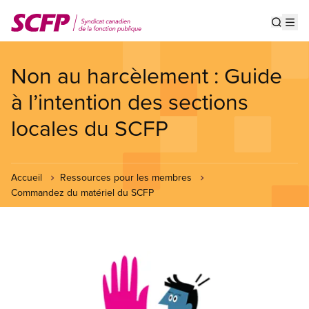
Aller
au
Show s
Op
contenu
principal
Non au harcèlement : Guide
à l’intention des sections
locales du SCFP
Accueil
Ressources pour les membres
Commandez du matériel du SCFP