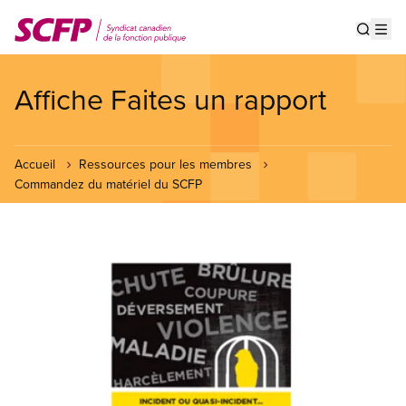
Aller
au
Show s
Op
contenu
principal
Affiche Faites un rapport
Accueil
Ressources pour les membres
Commandez du matériel du SCFP