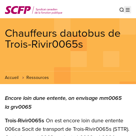
Aller
au
Show s
Op
contenu
principal
Chauffeurs dautobus de
Trois-Rivir0065s
Accueil
Ressources
Encore loin dune entente, on envisage mm0065
la grv0065
Trois-Rivir0065s
On est encore loin dune entente
006ca Socit de transport de Trois-Rivir0065s (STTR).