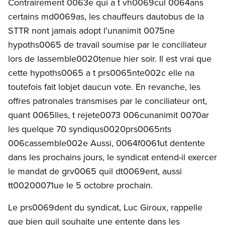
Contrairement 0063e qui a t vh0069cul 0064ans
certains md0069as, les chauffeurs dautobus de la
STTR nont jamais adopt l’unanimit 0075ne
hypoths0065 de travail soumise par le conciliateur
lors de lassemble0020tenue hier soir. Il est vrai que
cette hypoths0065 a t prs0065nte002c elle na
toutefois fait lobjet daucun vote. En revanche, les
offres patronales transmises par le conciliateur ont,
quant 0065lles, t rejete0073 006cunanimit 0070ar
les quelque 70 syndiqus0020prs0065nts
006cassemble002e Aussi, 0064f0061ut dentente
dans les prochains jours, le syndicat entend-il exercer
le mandat de grv0065 quil dt0069ent, aussi
tt00200071ue le 5 octobre prochain.
Le prs0069dent du syndicat, Luc Giroux, rappelle
que bien quil souhaite une entente dans les