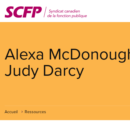
Aller
au
contenu
principal
Alexa McDonoug
Judy Darcy
Accueil
Ressources