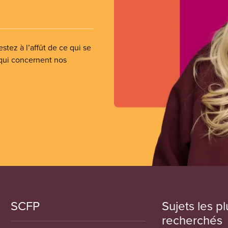
stez à l’affût de ce qui se
 qui concernent nos
SCFP
Sujets les pl
recherchés