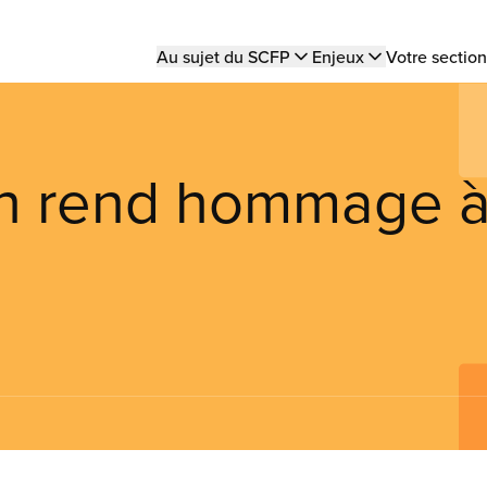
Main
Au sujet du SCFP
Enjeux
Votre section
navigation
h rend hommage 