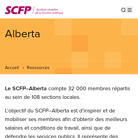
Aller
au
Show s
Op
contenu
principal
Alberta
Accueil
Ressources
Le SCFP–Alberta
compte 32 000 membres répartis
au sein de 108 sections locales.
L’objectif du SCFP–Alberta est d’inspirer et de
mobiliser ses membres afin d’obtenir des meilleurs
salaires et conditions de travail, ainsi que de
défendre les services publics. Il représente des