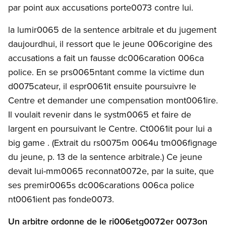
par point aux accusations porte0073 contre lui.
la lumir0065 de la sentence arbitrale et du jugement
daujourdhui, il ressort que le jeune 006corigine des
accusations a fait un fausse dc006caration 006ca
police. En se prs0065ntant comme la victime dun
d0075cateur, il espr0061it ensuite poursuivre le
Centre et demander une compensation mont0061ire.
Il voulait revenir dans le systm0065 et faire de
largent en poursuivant le Centre. Ct0061it pour lui a
big game . (Extrait du rs0075m 0064u tm006fignage
du jeune, p. 13 de la sentence arbitrale.) Ce jeune
devait lui-mm0065 reconnat0072e, par la suite, que
ses premir0065s dc006carations 006ca police
nt0061ient pas fonde0073.
Un arbitre ordonne de le ri006etg0072er 0073on