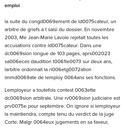
emploi
la suite du congd0069ement de ld0075cateur, un
arbitre de griefs a t saisi du dossier. En novembre
2003, Me Jean-Marie Lavoie rejetait toutes les
accusations contre ld0075cateur. Dans une
dc0069sion longue de 103 pages, aprs002023
sa006eces daudition t0061le0073 sur deux ans,
larbitre ordonnait la ri006etg0072ation
immd0069ate de lemploy 0064ans ses fonctions.
Lemployeur a toutefois contest 0063ette
dc0069sion arbitrale. Une rv0069sion judiciaire est
prv0075e pour septembre. On ignore si lemployeur
la maintiendra, compte tenu du verdict de la juge
Corte. Malgr 0064eux jugements en sa faveur,