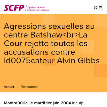
Aller
au
Show s
Op
contenu
principal
Agressions sexuelles au
centre Batshaw<br>La
Cour rejette toutes les
accusations contre
ld0075cateur Alvin Gibbs
Accueil
Ressources
Montra006c, le mardi 1er juin 2004
Inculp