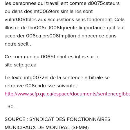
les personnes qui travaillent comme d0075cateurs
ou dans des mt0069ers similaires sont
vulnr0061bles aux accusations sans fondement. Cela
illustre de fao006e l006fquente limportance quil faut
accorder 006ca prs006fmption dinnocence dans
notre socit .
Ce communiqu 0065t dautres infos sur le
site scfp.qc.ca
Le texte intg0072al de la sentence arbitrale se
retrouve 006cadresse suivante :
http://www.scfp.qc.ca/espace/documents/sentencegib
- 30 -
SOURCE : SYNDICAT DES FONCTIONNAIRES
MUNICIPAUX DE MONTRAL (SFMM)