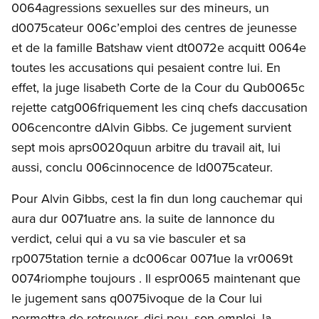
0064agressions sexuelles sur des mineurs, un
d0075cateur 006c’emploi des centres de jeunesse
et de la famille Batshaw vient dt0072e acquitt 0064e
toutes les accusations qui pesaient contre lui. En
effet, la juge lisabeth Corte de la Cour du Qub0065c
rejette catg006friquement les cinq chefs daccusation
006cencontre dAlvin Gibbs. Ce jugement survient
sept mois aprs0020quun arbitre du travail ait, lui
aussi, conclu 006cinnocence de ld0075cateur.
Pour Alvin Gibbs, cest la fin dun long cauchemar qui
aura dur 0071uatre ans. la suite de lannonce du
verdict, celui qui a vu sa vie basculer et sa
rp0075tation ternie a dc006car 0071ue la vr0069t
0074riomphe toujours . Il espr0065 maintenant que
le jugement sans q0075ivoque de la Cour lui
permettra de retrouver, dici peu, son emploi, la