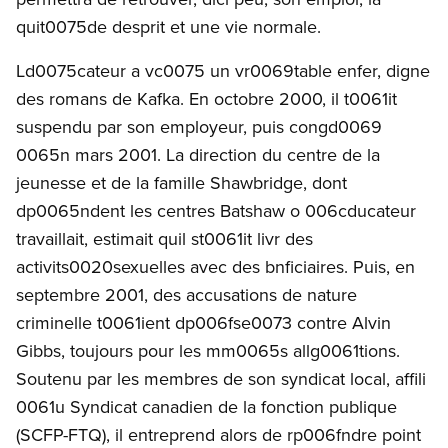
quit0075de desprit et une vie normale.
Ld0075cateur a vc0075 un vr0069table enfer, digne
des romans de Kafka. En octobre 2000, il t0061it
suspendu par son employeur, puis congd0069
0065n mars 2001. La direction du centre de la
jeunesse et de la famille Shawbridge, dont
dp0065ndent les centres Batshaw o 006cducateur
travaillait, estimait quil st0061it livr des
activits0020sexuelles avec des bnficiaires. Puis, en
septembre 2001, des accusations de nature
criminelle t0061ient dp006fse0073 contre Alvin
Gibbs, toujours pour les mm0065s allg0061tions.
Soutenu par les membres de son syndicat local, affili
0061u Syndicat canadien de la fonction publique
(SCFP-FTQ), il entreprend alors de rp006fndre point