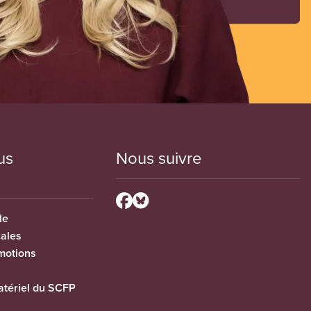
us
Nous suivre
le
cales
motions
tériel du SCFP