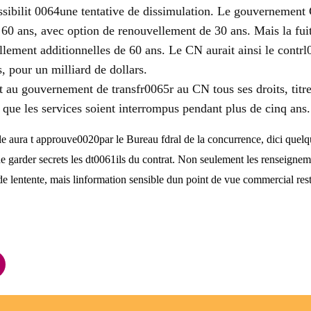
ssibilit 0064une tentative de dissimulation. Le gouvernement
e 60 ans, avec option de renouvellement de 30 ans. Mais la fui
llement additionnelles de 60 ans.
Le CN aurait ainsi le cont
, pour un milliard de dollars.
u gouvernement de transfr0065r au CN tous ses droits, titres e
ue les services soient interrompus pendant plus de cinq ans.
le aura t approuve0020par le Bureau fdral de la concurrence, dici quelq
arder secrets les dt0061ils du contrat. Non seulement les renseignement
e lentente, mais linformation sensible dun point de vue commercial rest