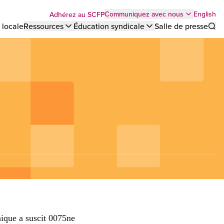
Top
English
Communiquez avec nous
Adhérez au SCFP
 locale
Ressources
Éducation syndicale
Salle de presse
Sho
bar
menu
nique a suscit 0075ne