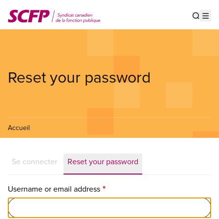
Aller
au
Show s
Op
contenu
principal
Reset your password
Accueil
Onglets
Se connecter
Reset your password
principaux
Username or email address