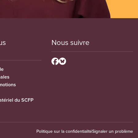
us
Nous suivre
le
cales
motions
tériel du SCFP
Politique sur la confidentialité
Signaler un problème