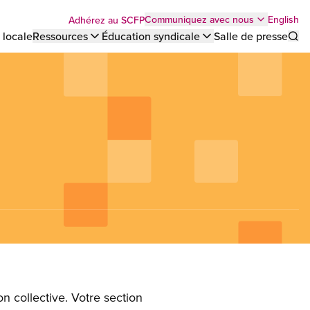
Top
English
Communiquez avec nous
Adhérez au SCFP
 locale
Ressources
Éducation syndicale
Salle de presse
Sho
bar
menu
n collective. Votre section