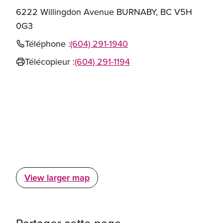
6222 Willingdon Avenue BURNABY, BC V5H
0G3
Téléphone :
(604) 291-1940
Télécopieur :
(604) 291-1194
View larger map