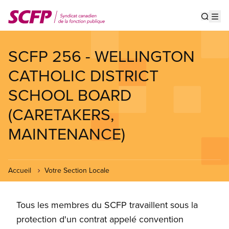
Aller
au
Show s
Op
contenu
principal
SCFP 256 - WELLINGTON
CATHOLIC DISTRICT
SCHOOL BOARD
(CARETAKERS,
MAINTENANCE)
Accueil
Votre Section Locale
Tous les membres du SCFP travaillent sous la
protection d'un contrat appelé convention