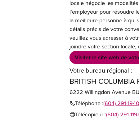
locale négocie les modalités 
l'employeur pour résoudre les
la meilleure personne à qui v
détails précis de votre conv
veuillez vous adresser à vot
joindre votre section locale
Visiter le site web de votr
Votre bureau régional :
BRITISH COLUMBIA 
6222 Willingdon Avenue 
Téléphone :
(604) 291-194
Télécopieur :
(604) 291-119