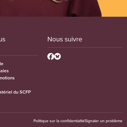
us
Nous suivre
le
cales
motions
tériel du SCFP
Politique sur la confidentialité
Signaler un problème