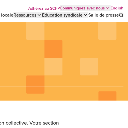
Top
English
Communiquez avec nous
Adhérez au SCFP
 locale
Ressources
Éducation syndicale
Salle de presse
Sho
bar
menu
n collective. Votre section