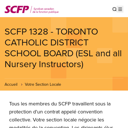
Aller
au
Show s
Op
contenu
principal
SCFP 1328 - TORONTO
CATHOLIC DISTRICT
SCHOOL BOARD (ESL and all
Nursery Instructors)
Accueil
Votre Section Locale
Tous les membres du SCFP travaillent sous la
protection d'un contrat appelé convention
collective. Votre section locale négocie les
modalités de la convention. Les dirigeants élus