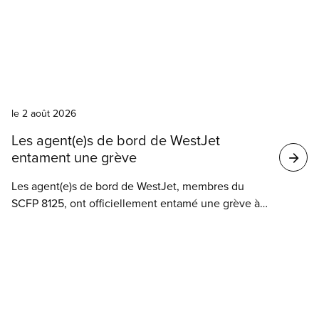
courte grève qui a contribué à faire débloquer les
pourparlers. Cette grève est maintenant terminée
et les agent(e)s de bord vont retourner au travail.
Nouvelles
le 2 août 2026
Les agent(e)s de bord de WestJet
entament une grève
Les agent(e)s de bord de WestJet, membres du
SCFP 8125, ont officiellement entamé une grève à
dimanche à 0h02 heure des Rocheuses.