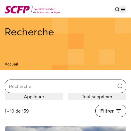
Aller
au
Show s
Op
contenu
principal
Recherche
Accueil
Search
Filtrer
1 - 10 de 159