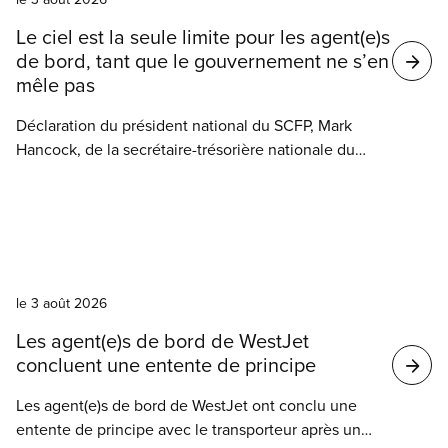
Le ciel est la seule limite pour les agent(e)s
de bord, tant que le gouvernement ne s’en
mêle pas
Déclaration du président national du SCFP, Mark
Hancock, de la secrétaire-trésorière nationale du
SCFP, Candace Rennick, et du président de la
Division du transport aérien du SCFP, Wesley
Lesosky, au sujet de l’entente de principe conclue
entre le SCFP 8125 et WestJet.
Nouvelles
le 3 août 2026
Les agent(e)s de bord de WestJet
concluent une entente de principe
Les agent(e)s de bord de WestJet ont conclu une
entente de principe avec le transporteur après une