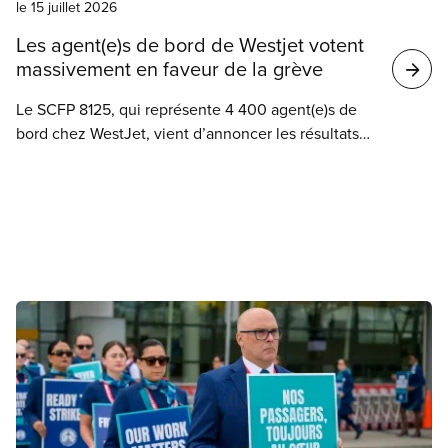
le 15 juillet 2026
est l’un des plus importants commanditaires de
l’équipe de baseball.
Les agent(e)s de bord de Westjet votent
massivement en faveur de la grève
Le SCFP 8125, qui représente 4 400 agent(e)s de
bord chez WestJet, vient d’annoncer les résultats
du vote en faveur d’un mandat de grève de ses
membres, après des mois de négociations. Avec un
fort taux de participation de 97,3 %, plus de 99,4 %
des membres ont donné le feu vert à leur équipe
de négociation pour recourir à la grève.