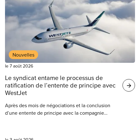
Résultats
de
votre
recherche
Nouvelles
le 7 août 2026
Le syndicat entame le processus de
ratification de l’entente de principe avec
WestJet
Après des mois de négociations et la conclusion
d’une entente de principe avec la compagnie
aérienne lundi, le SCFP 8125, qui représente les
agent(e)s de bord de WestJet, a amorcé le
Nouvelles
processus de ratification auprès de ses membres.
le 3 août 2026