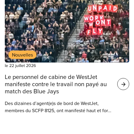
Nouvelles
le 22 juillet 2026
Le personnel de cabine de WestJet
manifeste contre le travail non payé au
match des Blue Jays
Des dizaines d’agent(e)s de bord de WestJet,
membres du SCFP 8125, ont manifesté haut et fort
mardi soir pendant la partie des Blue Jays afin
d’attirer l’attention sur le travail gratuit et les
Nouvelles
salaires inadéquats imposés par le transporteur, qui