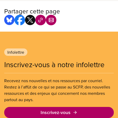
travail collectif de ses membres pour atteindre des
objectifs communs. Ensemble, nous protégeons et
Partager cette page
améliorons nos salaires et nos avantages sociaux,
nous améliorons nos conditions de santé et de
sécurité au travail et nous améliorons nos milieux
de travail en général. Téléchargez la brochure.
Infolettre
Inscrivez-vous à notre infolettre
Recevez nos nouvelles et nos ressources par courriel.
Restez à l’affût de ce qui se passe au SCFP, des nouvelles
ressources et des enjeux qui concernent nos membres
partout au pays.
Inscrivez-vous