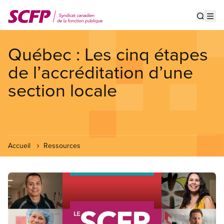
Aller
au
Show s
Op
contenu
principal
Québec : Les cinq étapes
de l’accréditation d’une
section locale
Accueil
Ressources
Image