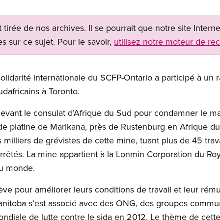
t tirée de nos archives. Il se pourrait que notre site Inter
s sur ce sujet. Pour le savoir,
utilisez notre moteur de re
olidarité internationale du SCFP-Ontario a participé à u
udafricains à Toronto.
 devant le consulat d’Afrique du Sud pour condamner le m
e platine de Marikana, près de Rustenburg en Afrique du 
s milliers de grévistes de cette mine, tuant plus de 45 tra
arrêtés. La mine appartient à la Lonmin Corporation du Ro
au monde.
rève pour améliorer leurs conditions de travail et leur ré
nitoba s’est associé avec des ONG, des groupes communa
ndiale de lutte contre le sida en 2012. Le thème de cett