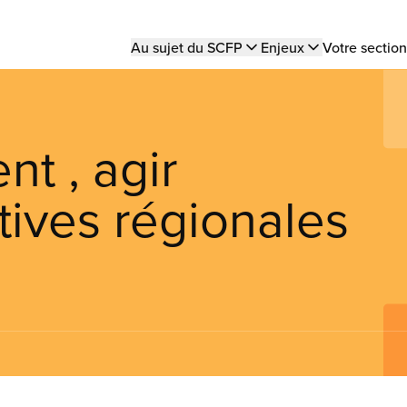
Main
Au sujet du SCFP
Enjeux
Votre section
navigation
t , agir
atives régionales