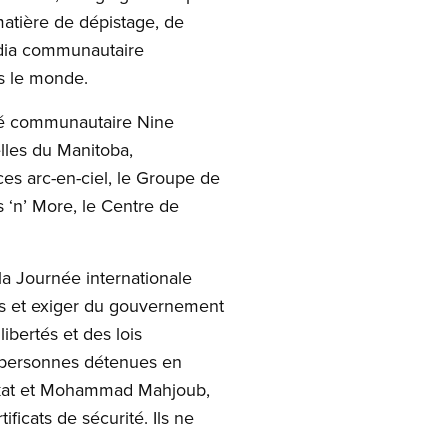
matière de dépistage, de
édia communautaire
ns le monde.
té communautaire Nine
elles du Manitoba,
es arc-en-ciel, le Groupe de
 ‘n’ More, le Centre de
la Journée internationale
les et exiger du gouvernement
ibertés et des lois
es personnes détenues en
rkat et Mohammad Mahjoub,
ficats de sécurité. Ils ne