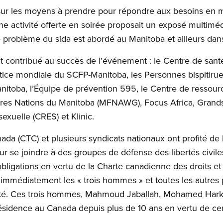
t sur les moyens à prendre pour répondre aux besoins en 
ne activité offerte en soirée proposait un exposé multim
e problème du sida est abordé au Manitoba et ailleurs da
 contribué au succès de l’événement : le Centre de san
ustice mondiale du SCFP-Manitoba, les Personnes bispitiru
itoba, l’Équipe de prévention 595, le Centre de ressourc
ières Nations du Manitoba (MFNAWG), Focus Africa, Grands
exuelle (CRES) et Klinic.
ada (CTC) et plusieurs syndicats nationaux ont profité de 
ur se joindre à des groupes de défense des libertés civi
bligations en vertu de la Charte canadienne des droits et l
ère immédiatement les « trois hommes » et toutes les autr
curité. Ces trois hommes, Mahmoud Jaballah, Mohamed Ha
ésidence au Canada depuis plus de 10 ans en vertu de certi