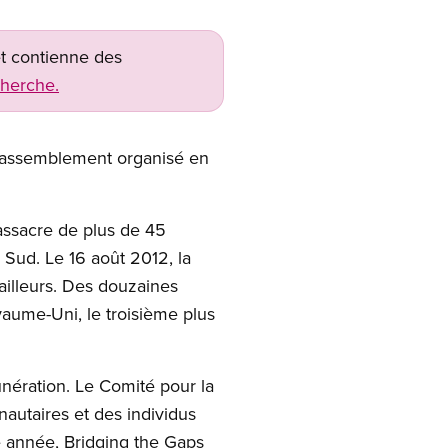
net contienne des
cherche.
n rassemblement organisé en
assacre de plus de 45
Sud. Le 16 août 2012, la
vailleurs. Des douzaines
yaume-Uni, le troisième plus
munération. Le Comité pour la
utaires et des individus
e année, Bridging the Gaps