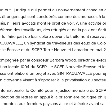
t un outil juridique qui permet au gouvernement canadien 
 étrangers qui sont considérés comme des menaces à la s
s, ni leurs avocats n’ont le droit de voir. À une activité 
nse des travailleurs, des réfugiés et de la paix ont écrit
lui faire part de leur colère devant le traitement réservé
CUAVALLE, un syndicat de travailleurs des eaux de Colo
lle-Écosse et du SCFP Terre-Neuve-et-Labrador en mai 2
compagnée par la consoeur Barbara Wood, directrice exé
ion locale 1004 du SCFP. Le SCFP-Nouvelle-Écosse et le 
cosse ont élaboré un projet avec SINTRACUAVALLE pour
on citoyenne visant à s’opposer à la privatisation du sect
internationale, le Comité pour la justice mondiale du SC
tion de lettres en appui à la prisonnière politique phil
montrait aux fermiers paysans à lire et à écrire avant sa 