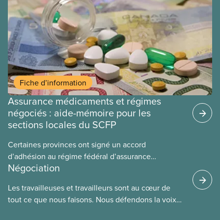
ces provinces s’interrogent sur l’incidence que ce
régime pourrait avoir sur leurs avantages
sociaux actuels.
Fiche d’information
Assurance médicaments et régimes
négociés : aide-mémoire pour les
sections locales du SCFP
Certaines provinces ont signé un accord
d’adhésion au régime fédéral d’assurance
Négociation
médicaments. Les sections locales du SCFP dans
ces provinces s’interrogent sur l’incidence que ce
Les travailleuses et travailleurs sont au cœur de
régime pourrait avoir sur leurs avantages
tout ce que nous faisons. Nous défendons la voix
sociaux actuels.
de nos membres à la table de négociation et