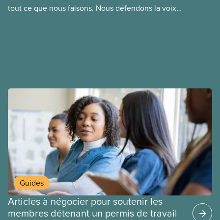
tout ce que nous faisons. Nous défendons la voix
sociaux actuels.
de nos membres à la table de négociation et
déployons les efforts nécessaires pour obtenir des
ententes équitables. Notre objectif : de meilleurs
salaires, des conditions de travail plus sécuritaires
et du respect pour nos membres partout au pays et
dans tous les secteurs.
Guides
Articles à négocier pour soutenir les
membres détenant un permis de travail