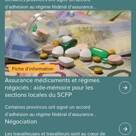
d’adhésion au régime fédéral d’assurance
médicaments. Les sections locales du SCFP dans
ces provinces s’interrogent sur l’incidence que ce
régime pourrait avoir sur leurs avantages
sociaux actuels.
Fiche d’information
Assurance médicaments et régimes
négociés : aide-mémoire pour les
sections locales du SCFP
Certaines provinces ont signé un accord
d’adhésion au régime fédéral d’assurance
Négociation
médicaments. Les sections locales du SCFP dans
ces provinces s’interrogent sur l’incidence que ce
Les travailleuses et travailleurs sont au cœur de
régime pourrait avoir sur leurs avantages