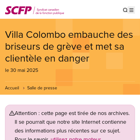
Aller
au
Show s
Op
contenu
principal
Villa Colombo embauche des
briseurs de grève et met sa
clientèle en danger
le 30 mai 2025
Accueil
Salle de presse
Attention : cette page est tirée de nos archives.
Il se pourrait que notre site Internet contienne
des informations plus récentes sur ce sujet.
Pour le savoir,
utilisez notre moteur